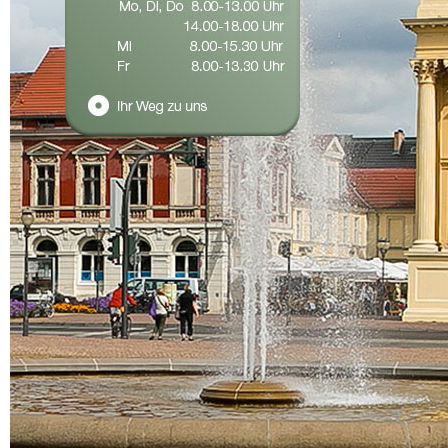
IHR
SPRECHSTUNDE
Herzlic
Mo, Di, Do
8.00-13.00 Uhr
Wir sin
14.00-18.00 Uhr
Gesicht
Mi
8.00-15.30 Uhr
Operati
Fr
8.00-13.30 Uhr
in unm
des Par
Ihr Weg zu uns
Unser u
03 31/231 69 250
und geb
03 31/231 69 251
und die
telefon
info@mkg-in-potsdam.de